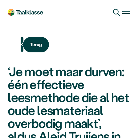
Ga naar hoofdinhoud
Terug
‘Je moet maar durven:
één effectieve
leesmethode die al het
oude lesmateriaal
overbodig maakt’,
aldus Aleid Truijens in