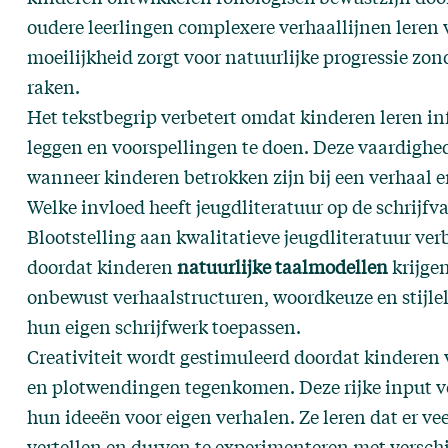
oudere leerlingen complexere verhaallijnen leren 
moeilijkheid zorgt voor natuurlijke progressie zo
raken.
Het tekstbegrip verbetert omdat kinderen leren in
leggen en voorspellingen te doen. Deze vaardighe
wanneer kinderen betrokken zijn bij een verhaal e
Welke invloed heeft jeugdliteratuur op de schrijf
Blootstelling aan kwalitatieve jeugdliteratuur ver
doordat kinderen
natuurlijke taalmodellen
krijge
onbewust verhaalstructuren, woordkeuze en stijlele
hun eigen schrijfwerk toepassen.
Creativiteit wordt gestimuleerd doordat kinderen 
en plotwendingen tegenkomen. Deze rijke input v
hun ideeën voor eigen verhalen. Ze leren dat er ve
vertellen en durven te experimenteren met versch