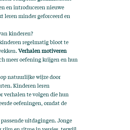
tsen en introduceren nieuwe
t leren minder geforceerd en
 van kinderen?
kinderen regelmatig bloot te
 wekken.
Verhalen motiveren
ch meer oefening krijgen en hun
op natuurlijke wijze door
orten. Kinderen leren
 verhalen te volgen die hun
leerde oefeningen, omdat de
ur passende uitdagingen. Jonge
ijm en ritme in versjes, terwijl