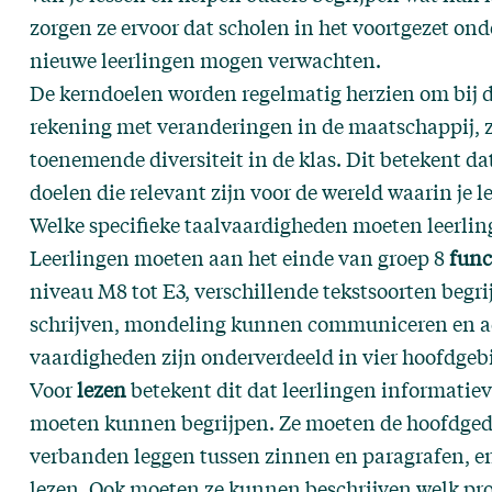
zorgen ze ervoor dat scholen in het voortgezet on
nieuwe leerlingen mogen verwachten.
De kerndoelen worden regelmatig herzien om bij de
rekening met veranderingen in de maatschappij, zo
toenemende diversiteit in de klas. Dit betekent dat
doelen die relevant zijn voor de wereld waarin je l
Welke specifieke taalvaardigheden moeten leerlin
Leerlingen moeten aan het einde van groep 8
func
niveau M8 tot E3, verschillende tekstsoorten begri
schrijven, mondeling kunnen communiceren en ac
vaardigheden zijn onderverdeeld in vier hoofdgebi
Voor
lezen
betekent dit dat leerlingen informatiev
moeten kunnen begrijpen. Ze moeten de hoofdge
verbanden leggen tussen zinnen en paragrafen, en
lezen. Ook moeten ze kunnen beschrijven welk pr