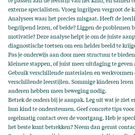
te passen aan de leerstijl van het kind, en samen 
externe specialisten. Vroeg ingrijpen vergroot de k
Analyseer waar het precies misgaat. Heeft de leer
begrijpend lezen, of beide? Liggen de problemen b
motivatie? Deze analyse helpt je om de juiste aanp
diagnostische toetsen om een helder beeld te krij
Pas je onderwijs aan door meer structuur te bieden
kleinere stappen, of juist meer uitdaging te geven a
Gebruik verschillende materialen en werkvormen o
verschillende leerstijlen. Sommige kinderen leren
anderen hebben meer beweging nodig.
Betrek de ouders bij je aanpak. Leg uit wat je ziet
hun kind te ondersteunen. Geef concrete tips voo
regelmatig contact over de voortgang. Heb je speci
het beste kunt betrekken? Neem dan gerust
contac