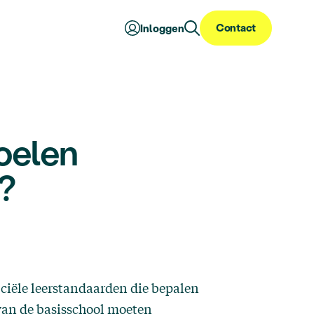
Contact
Inloggen
oelen
?
ficiële leerstandaarden die bepalen
van de basisschool moeten