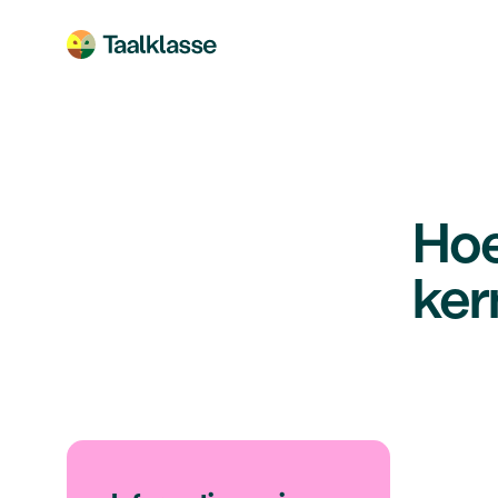
Ga naar hoofdinhoud
Hoe
ker