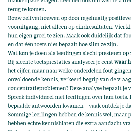
makkelijkste vragen. Leer hen ook om vast te zitten
terug te komen.
Bouw zelfvertrouwen op door regelmatig positieve
vooruitgang, niet alleen op eindresultaten. Vier k
hun eigen groei te zien. Maak ook duidelijk dat f
en dat één toets niet bepaalt hoe slim ze zijn.
Wat kun je doen als leerlingen slecht presteren op
Bij slechte toetsprestaties analyseer je eerst
waar h
het cijfer, maar naar welke onderdelen fout ginge
onvoldoende kennis, verkeerd begrip van de vraag,
concentratieproblemen? Deze analyse bepaalt je 
Spreek individueel met leerlingen over hun toets. 
bepaalde antwoorden kwamen – vaak ontdek je dan
Sommige leerlingen hebben de kennis wel, maar p
hebben echte kennishiaten die extra aandacht vra