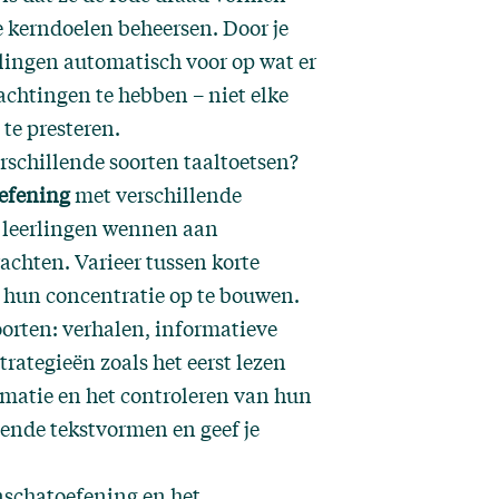
de kerndoelen beheersen. Door je
rlingen automatisch voor op wat er
achtingen te hebben – niet elke
te presteren.
rschillende soorten taaltoetsen?
efening
met verschillende
t leerlingen wennen aan
chten. Varieer tussen korte
 hun concentratie op te bouwen.
oorten: verhalen, informatieve
trategieën zoals het eerst lezen
rmatie en het controleren van hun
llende tekstvormen en geef je
nschatoefening en het