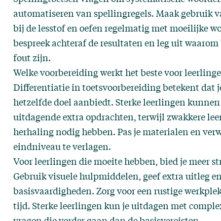
automatiseren van spellingregels. Maak gebruik va
bij de lesstof en oefen regelmatig met moeilijke wo
bespreek achteraf de resultaten en leg uit waaro
fout zijn.
Welke voorbereiding werkt het beste voor leerling
Differentiatie in toetsvoorbereiding betekent dat 
hetzelfde doel aanbiedt. Sterke leerlingen kunne
uitdagende extra opdrachten, terwijl zwakkere lee
herhaling nodig hebben. Pas je materialen en ver
eindniveau te verlagen.
Voor leerlingen die moeite hebben, bied je meer str
Gebruik visuele hulpmiddelen, geef extra uitleg e
basisvaardigheden. Zorg voor een rustige werkplek
tijd. Sterke leerlingen kun je uitdagen met compl
vragen die verder gaan dan de basisvereisten.