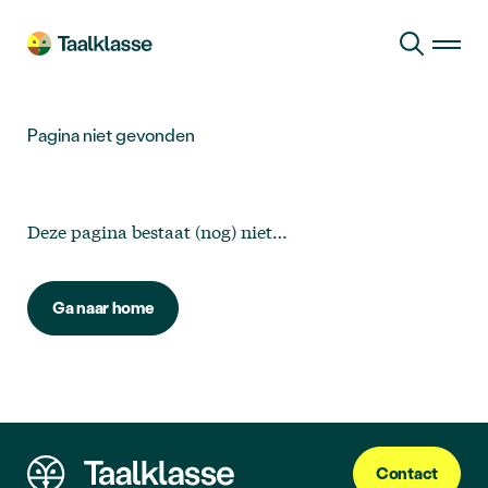
Ga naar hoofdinhoud
Pagina niet gevonden
Deze pagina bestaat (nog) niet…
Ga naar home
Contact